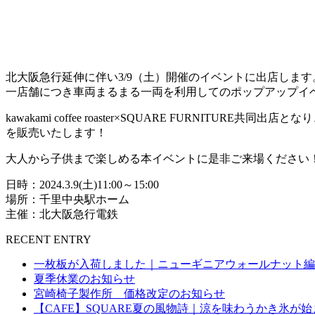
北大阪急行延伸に伴い3/9（土）開催のイベントに出店します
一店舗につき車両まるまる一両を利用してのポップアップイ
kawakami coffee roaster×SQUARE FURNIT
を販売いたします！
大人から子供まで楽しめる本イベントに是非ご来場ください
日時：2024.3.9(土)11:00～15:00
場所：千里中央駅ホーム
主催：北大阪急行電鉄
RECENT ENTRY
一枚板が入荷しました｜ニューギニアウォールナット編
夏季休業のお知らせ
宮崎椅子製作所 価格改定のお知らせ
【CAFE】SQUARE夏の風物詩｜涼を味わうかき氷が