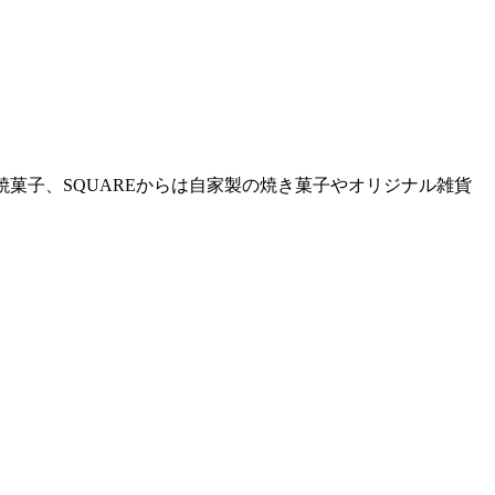
ー豆、コーヒーや焼菓子、SQUAREからは自家製の焼き菓子やオリジナル雑貨