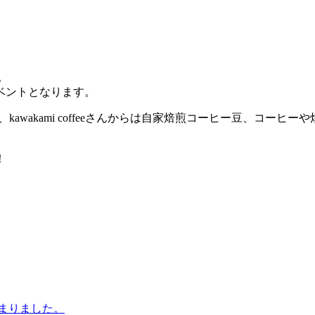
。
ベントとなります。
URE共同出店となり、kawakami coffeeさんからは自家焙煎コーヒ
！
始まりました。