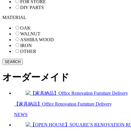
FOR STORE
DIY PARTS
MATERIAL
OAK
WALNUT
ASHIBA WOOD
IRON
OTHER
オーダーメイド
【家具納品】Office Renovation Furniture Delivery
NEWS