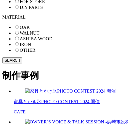
FOR STORE
DIY PARTS
MATERIAL
OAK
WALNUT
ASHIBA WOOD
IRON
OTHER
制作事例
家具とかき氷PHOTO CONTEST 2024 開催
CAFE