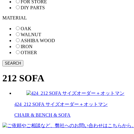
FOR STORE
DIY PARTS
MATERIAL
OAK
WALNUT
ASHIBA WOOD
IRON
OTHER
212 SOFA
424_212 SOFA サイズオーダー＋オットマン
CHAIR & BENCH & SOFA