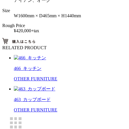
アイアン、オーク
Size
W1600mm × D465mm × H1440mm
Rough Price
¥420,000+tax
RELATED PRODUCT
466_キッチン
OTHER FURNITURE
463_カップボード
OTHER FURNITURE