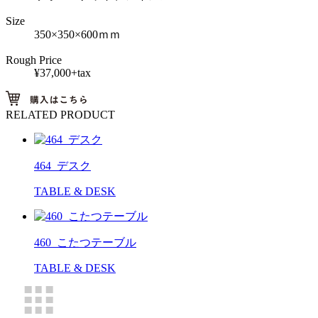
Size
350×350×600ｍｍ
Rough Price
¥37,000+tax
RELATED PRODUCT
464_デスク
TABLE & DESK
460_こたつテーブル
TABLE & DESK